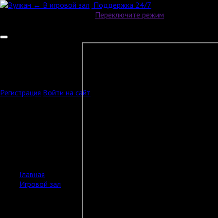
← В игровой зал
Поддержка 24/7
Вы играете в демо-режиме.
Переключите режим
и выигрывайте 
Регистрация
Вы играете
в демо режиме
Выигрывать реальные деньги
вы сможете после регистрации.
Регистрация
Войти на сайт
Или войти через:
Главная
Игровой зал
Golden Gate