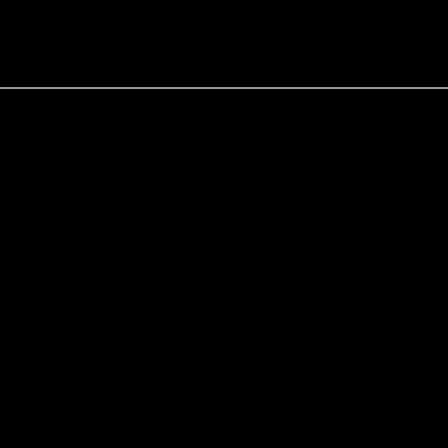
реальные деньги.